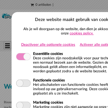
0 artikelen
Naar hoofdinhoud
Deze website maakt gebruik van cook
Als je wil doorgaan op de website, dan dien je akko
onze
cookies policy.
Deactiveer alle optionele cookies
Activeer alle opt
Essentiële cookies
Deze cookies zijn noodzakelijk voor puur tec
een normaal bezoek aan de website. Gezien de
noodzaak geldt alleen een informatieplicht, en
worden geplaatst zodra u de website bezoekt.
Functionele cookies
Het uitschakelen van functionele cookies heef
Webshop Sportfondsen De Windas
invloed op uw gebruikerservaring. Deze cooki
geplaatst als u ze inschakelt.
Binnen de webshop kun je tickets bestellen, je abonnement verlengen of
Marketing cookies
Marketing cookies zijn niet aanwezig op onze 
inschrijven voor zwemles.