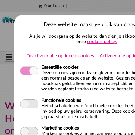
0 artikelen
Naar hoofdinhoud
Deze website maakt gebruik van cook
Als je wil doorgaan op de website, dan dien je akko
onze
cookies policy.
Deactiveer alle optionele cookies
Activeer alle opt
Essentiële cookies
Deze cookies zijn noodzakelijk voor puur tec
een normaal bezoek aan de website. Gezien de
noodzaak geldt alleen een informatieplicht, en
worden geplaatst zodra u de website bezoekt.
Functionele cookies
Wachtwoord vergeten?
Het uitschakelen van functionele cookies heef
invloed op uw gebruikerservaring. Deze cooki
Herstel je wachtwoord met
geplaatst als u ze inschakelt.
Marketing cookies
onderstaande opties.
Marketing cookies zijn niet aanwezig op onze 