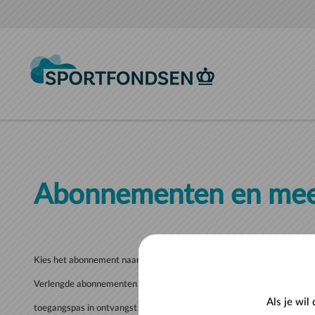
Naar hoofdinhoud
Abonnementen en mee
Kies het abonnement naar keuze, bestel en reken af met iDEAL.
Verlengde abonnementen zijn direct na het voltooien van de betaling 
Als je wil
toegangspas in ontvangst te nemen.