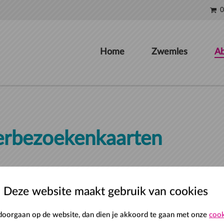
0
Home
Zwemles
Ab
rbezoekenkaarten
Deze website maakt gebruik van cookies
verlengd en actief. Voor nieuwe abonnementen dien je naar de receptie in het
 doorgaan op de website, dan dien je akkoord te gaan met onze
cook