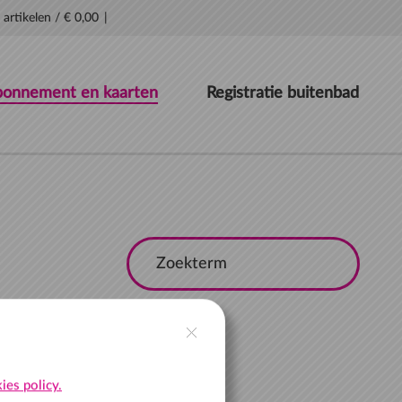
 artikelen
/
€ 0,00
onnement en kaarten
Registratie buitenbad
 zwembad te gaan om een
ies policy.