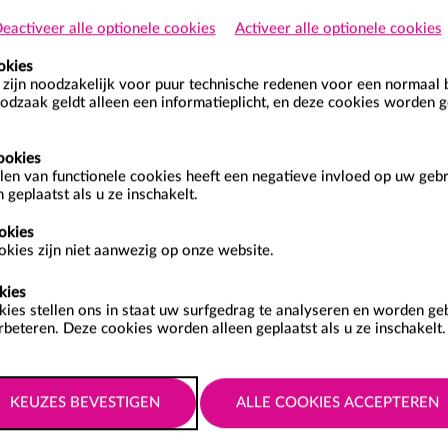
eactiveer alle optionele cookies
Activeer alle optionele cookies
oorwaarden van toepassing.
okies
zijn noodzakelijk voor puur technische redenen voor een normaal 
odzaak geldt alleen een informatieplicht, en deze cookies worden g
ookies
len van functionele cookies heeft een negatieve invloed op uw geb
 geplaatst als u ze inschakelt.
okies
kies zijn niet aanwezig op onze website.
ua-groepsles
kies
kies stellen ons in staat uw surfgedrag te analyseren en worden g
rbeteren. Deze cookies worden alleen geplaatst als u ze inschakelt.
es geeft 12x toegang tot de begeleide groepslessen in het
f. Het tegoed is 12 maanden geldig. De geldigheidsduur gaat in op
je de Meerbezoekenkaa...