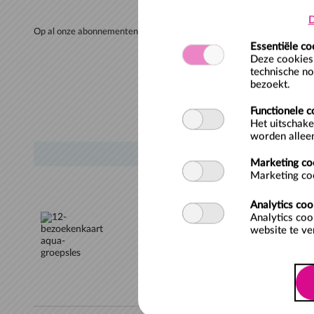
D
Op al onze abonnementen / meerbezoekenkaarten zijn de algemene v
Essentiële co
Deze cookies 
technische no
bezoekt.
Functionele c
Het uitschake
worden alleen
OMSCHRIJVING
Marketing co
Marketing coo
12-bezoekenkaart aq
Analytics coo
Analytics coo
website te ve
De 12-bezoekenkaart aqua-groepsl
zwembad voor een voordelig tarie
het moment van aankoop. Indien 