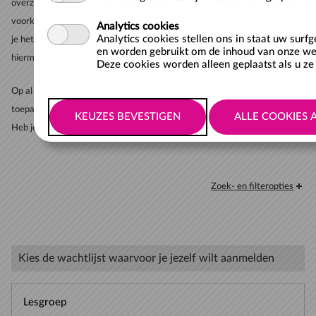
overzicht. Met de keuze voor de gewenste wachtlijst wordt direct je
voorkeursdag kenbaar gemaakt. Na de keuze voor een wachtlijst reken
Analytics cookies
Analytics cookies stellen ons in staat uw surf
je het inschrijfgeld af met iDEAL. De aanmelding op de wachtlijst is
en worden gebruikt om de inhoud van onze web
hiermee definitief en worden niet gerestitueerd.
Deze cookies worden alleen geplaatst als u ze 
Op al onze producten en diensten zijn onze
algemene voorwaarden
van
toepassing.
Heb je vragen over inschrijven, zwemles of de voortgang? Kijk dan
hier
.
Zoek- en filteropties
Kies de wachtlijst waarvoor je jezelf wilt aanmelden
Lesgroep